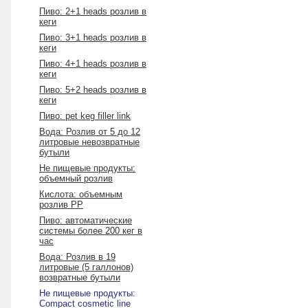
Пиво: 2+1 heads розлив в
кеги
Пиво: 3+1 heads розлив в
кеги
Пиво: 4+1 heads розлив в
кеги
Пиво: 5+2 heads розлив в
кеги
Пиво: pet keg filler link
Вода: Розлив от 5 до 12
литровые невозвратные
бутыли
Не пищевые продукты:
объемный розлив
Кислота: объемным
розлив PP
Пиво: автоматические
системы более 200 кег в
час
Вода: Розлив в 19
литровые (5 галлонов)
возвратные бутыли
Не пищевые продукты:
Compact cosmetic line