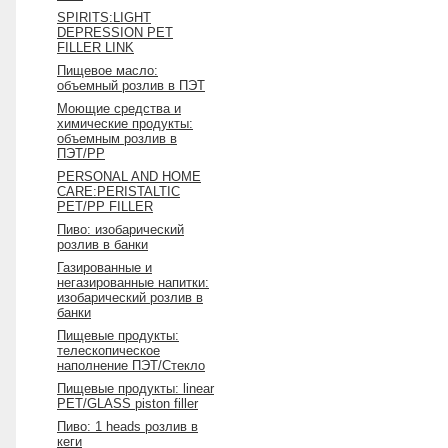
SPIRITS:LIGHT
DEPRESSION PET
FILLER LINK
Пищевое масло:
объемный розлив в ПЭТ
Моющиe средства и
химические продукты:
объемным розлив в
ПЭТ/PP
PERSONAL AND HOME
CARE:PERISTALTIC
PET/PP FILLER
Пиво: изобарический
розлив в банки
Газированные и
негазированные напитки:
изобарический розлив в
банки
Пищевые продукты:
телескопическое
наполнение ПЭТ/Стекло
Пищевые продукты: linear
PET/GLASS piston filler
Пиво: 1 heads розлив в
кеги