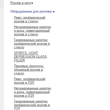
Розлив в кеги
Оборудование для розлива
Пиво: изобарический
розлив в стекло
Негазированные напитки
и вода: гравитационный
розлив в стекло
Газированные напитки:
изобарический розлив в
стекло
SPIRITS: LIGHT
DEPRESSION GLASS
FILLER
Пищевые продукты:
объемный розлив в
стекло
Пиво: изобарический
розлив в ПЭТ
Негазированные напитки
и вода: гравитационный
розлив в ПЭТ
Газированные напитки:
изобарический розлив в
ПЭТ