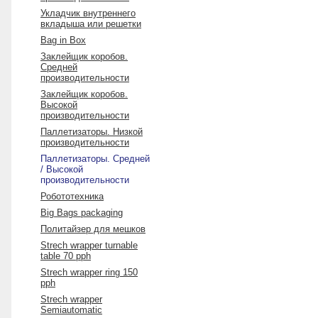
Укладчик внутреннего
вкладыша или решетки
Bag in Box
Заклейщик коробов.
Средней
производительности
Заклейщик коробов.
Высокой
производительности
Паллетизаторы. Низкой
производительности
Паллетизаторы. Средней
/ Высокой
производительности
Робототехника
Big Bags packaging
Политайзер для мешков
Strech wrapper turnable
table 70 pph
Strech wrapper ring 150
pph
Strech wrapper
Semiautomatic