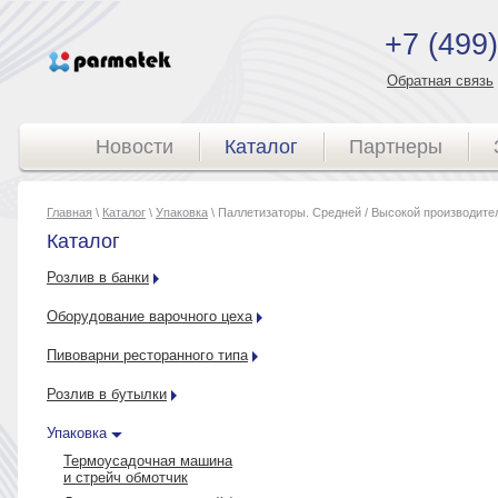
+7 (499
Обратная связь
Новости
Каталог
Партнеры
Главная
\
Каталог
\
Упаковка
\ Паллетизаторы. Средней / Высокой производите
Каталог
Розлив в банки
Оборудование варочного цеха
Пивоварни ресторанного типа
Розлив в бутылки
Упаковка
Термоусадочная машина
и стрейч обмотчик