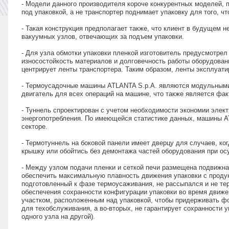
- Модели данного производителя короче конкурентных моделей, 
под упаковкой, а не транспортер поднимает упаковку для того, ч
- Такая конструкция предполагает также, что клиент в будущем
вакуумных узлов, отвечающих за подъем упаковки.
- Для узла обмотки упаковки пленкой изготовитель предусмотрел
износостойкость материалов и долговечность работы оборудован
центрирует ленты транспортера. Таким образом, ленты эксплуати
- Термоусадочные машины ATLANTA S.p.A. являются модульными.
двигатель для всех операций на машине, что также является фа
- Туннель спроектирован с учетом необходимости экономии элект
энергопотребления. По имеющейся статистике данных, машины A
секторе.
- Термотуннель на боковой панели имеет дверцу для случаев, ко
крышку или обойтись без демонтажа частей оборудования при ос
- Между узлом подачи пленки и сеткой печи размещена подвижна
обеспечить максимальную плавность движения упаковки с продук
подготовленный к фазе термоусаживания, не рассыпался и не те
обеспечения сохранности конфигурации упаковки во время дви
участком, расположенным над упаковкой, чтобы придерживать фо
для техобслуживания, а во-вторых, не гарантирует сохранности уп
одного узла на другой).